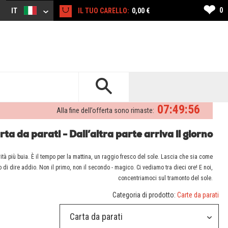
❤
0
IT
IL TUO CARELLO:
0,00 €
07:49:55
Alla fine dell’offerta sono rimaste:
rta da parati - Dall’altra parte arriva il giorno
scurità più buia. È il tempo per la mattina, un raggio fresco del sole. Lascia che sia come
o di dire addio. Non il primo, non il secondo - magico. Ci vediamo tra dieci ore! E noi,
concentriamoci sul tramonto del sole.
Categoria di prodotto:
Carte da parati
Carta da parati