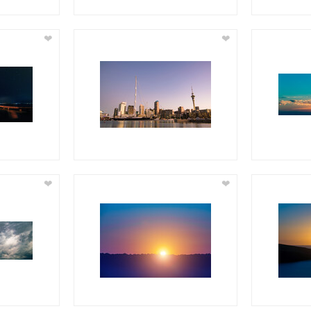
❤
❤
❤
❤