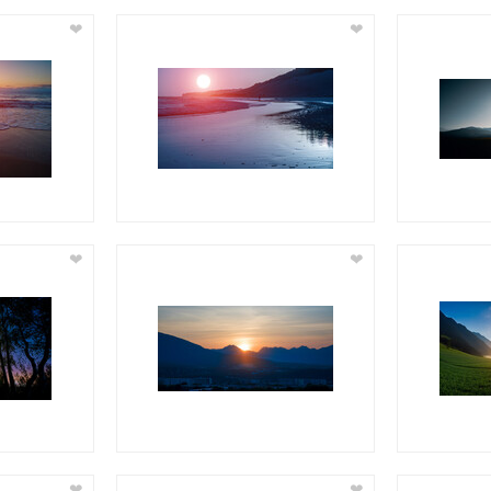
❤
❤
❤
❤
❤
❤