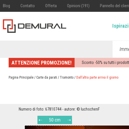
Blog
Contatto
Offerta
Opinioni (191)
Pannello del clien
Ispiraz
Imme
ATTENZIONE PROMOZIONE!
Sconto -
50%
su tutti i prodott
Pagina Principale
/
Carte da parati
/
Tramonto
/
Dall’altra parte arriva il giorno
Numero di foto: 67810744 - autore: © luchschenF
50 cm