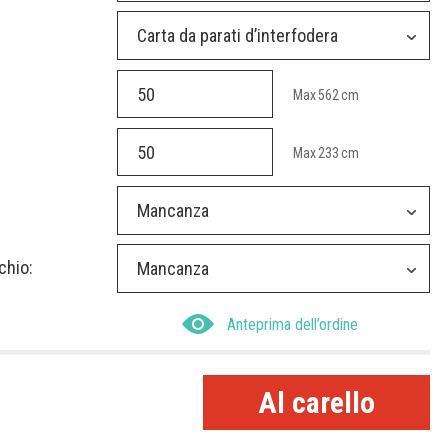
Carta da parati d’interfodera
Max
562
cm
Max
233
cm
Mancanza
chio:
Mancanza
Anteprima dell’ordine