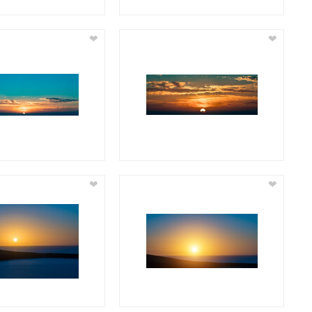
❤
❤
❤
❤