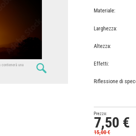
Materiale:
Larghezza:
Altezza:
Effetti:
n contienerà una
Riflessione di spec
Prezzo:
7,50
€
15,00
€