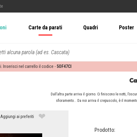
te
ioni
Carte da parati
Quadri
Poster
tti alcuna parola (ad es. Cascata)
i. Inserisci nel carrello il codice -
5OF47CI
Ca
Dall’altra parte arriva il giorno. Ci finiscono le notti, l’o
sfioramento... Da noi arriva il crepuscolo, è il moment
❤
Aggiungi ai preferiti
Prodotto: