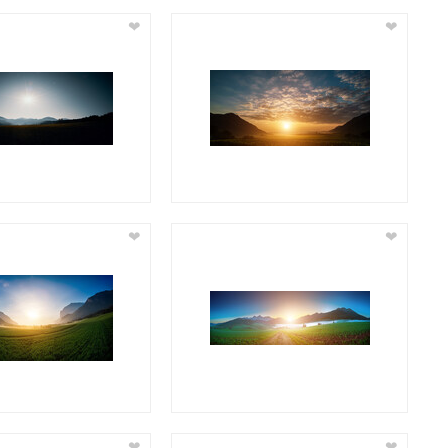
❤
❤
❤
❤
❤
❤