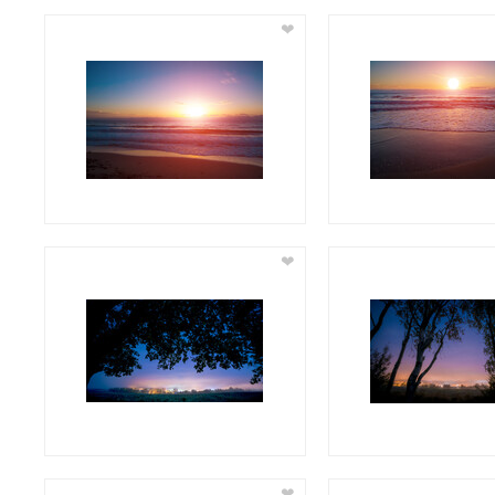
❤
❤
❤