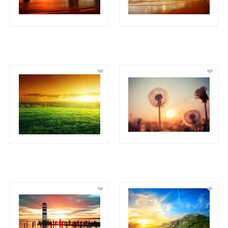
❤
❤
❤
❤