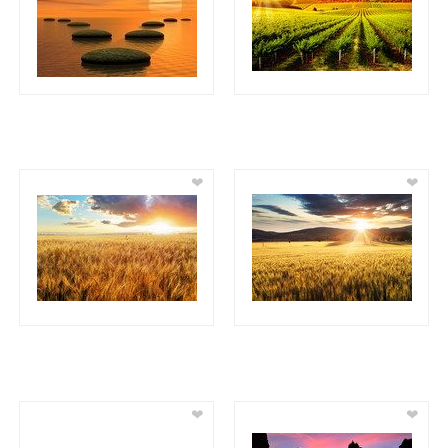
❤
❤
❤
❤