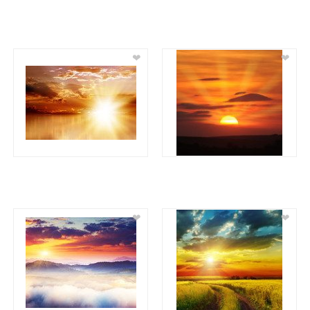
❤
❤
❤
❤