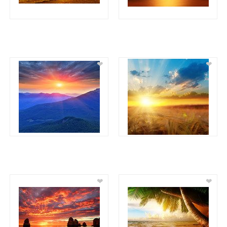
❤
❤
❤
❤