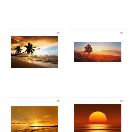
❤
❤
❤
❤