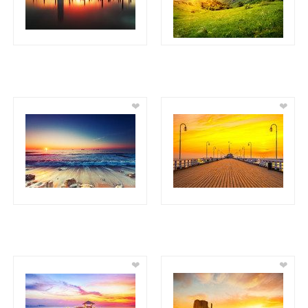
❤
❤
❤
❤