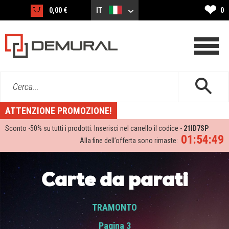
❤
0,00 €
IT
0
Cerca...
ATTENZIONE PROMOZIONE!
Sconto -
50%
su tutti i prodotti. Inserisci nel carrello il codice -
21ID7SP
01:54:48
Alla fine dell’offerta sono rimaste:
Carte da parati
TRAMONTO
Pagina 3