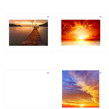
❤
❤
❤
❤