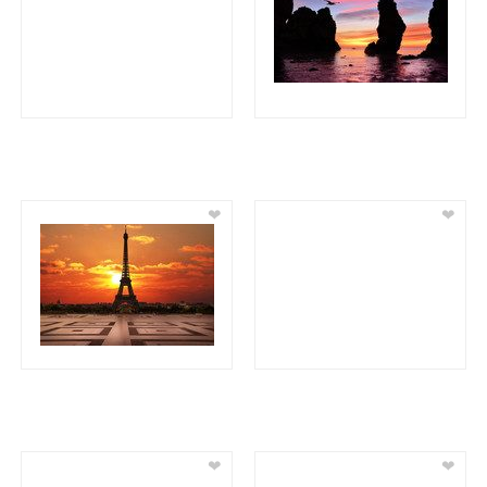
❤
❤
❤
❤