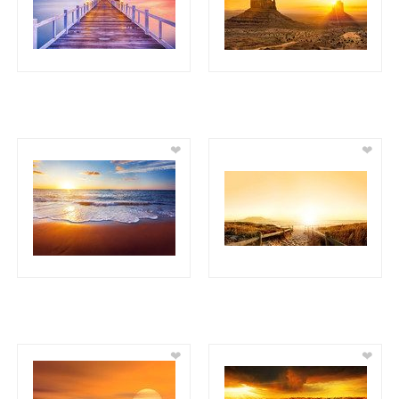
❤
❤
❤
❤