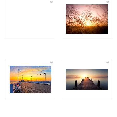
❤
❤
❤
❤