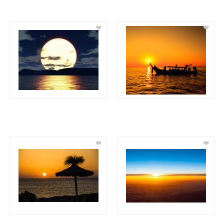
❤
❤
❤
❤