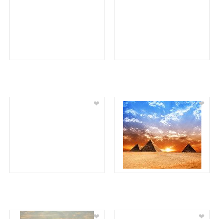
❤
❤
❤
❤