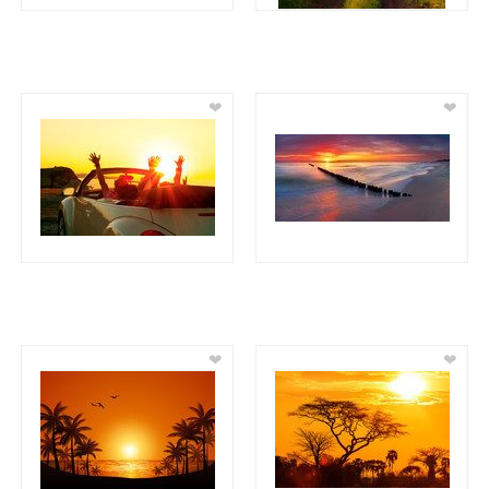
❤
❤
❤
❤