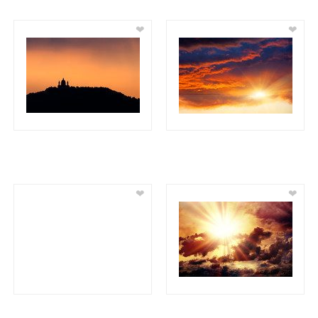
❤
❤
❤
❤