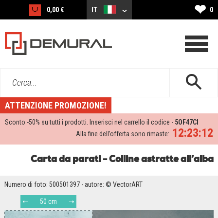
❤
0,00 €
IT
0
Cerca...
ATTENZIONE PROMOZIONE!
Sconto -
50%
su tutti i prodotti. Inserisci nel carrello il codice -
5OF47CI
12:23:11
Alla fine dell’offerta sono rimaste:
Carta da parati - Colline astratte all’alba
Numero di foto: 500501397 - autore: © VectorART
50 cm