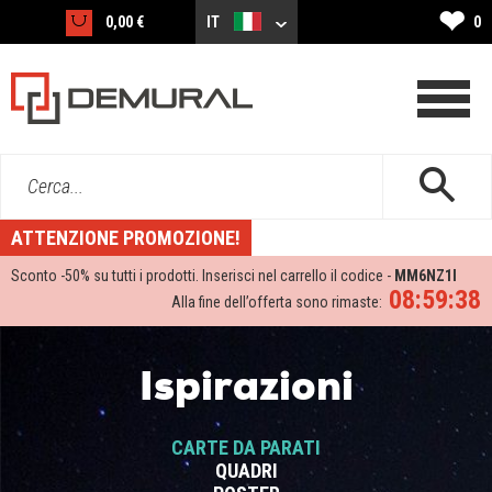
❤
0,00 €
IT
0
Cerca...
ATTENZIONE PROMOZIONE!
Sconto -
50%
su tutti i prodotti. Inserisci nel carrello il codice -
MM6NZ1I
08:59:37
Alla fine dell’offerta sono rimaste:
Ispirazioni
CARTE DA PARATI
QUADRI