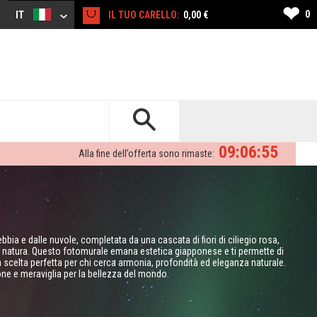
❤
0
IT
IL TUO CARELLO:
0,00 €
09:06:54
Alla fine dell’offerta sono rimaste:
ia e dalle nuvole, completata da una cascata di fiori di ciliegio rosa,
 natura. Questo fotomurale emana estetica giapponese e ti permette di
na scelta perfetta per chi cerca armonia, profondità ed eleganza naturale.
e e meraviglia per la bellezza del mondo.