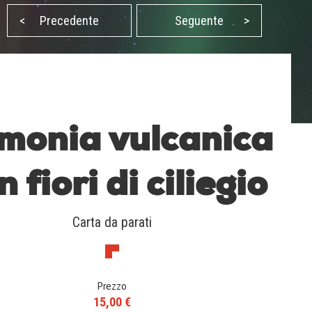
<
Precedente
Seguente
>
monia vulcanica
n fiori di ciliegio
Carta da parati
Prezzo
15,00 €