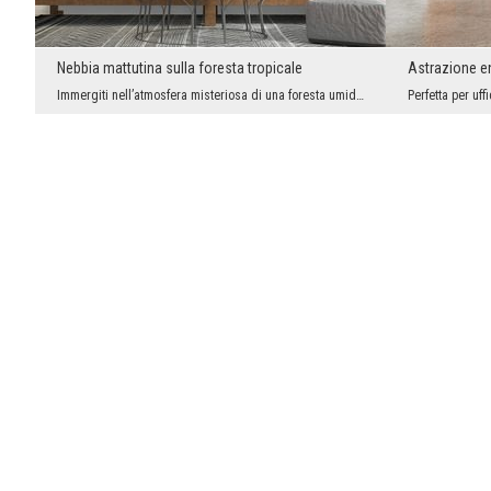
Nebbia mattutina sulla foresta tropicale
Astrazione en
Immergiti nell’atmosfera misteriosa di una foresta umida, dove i raggi del sole mattutino penetra...