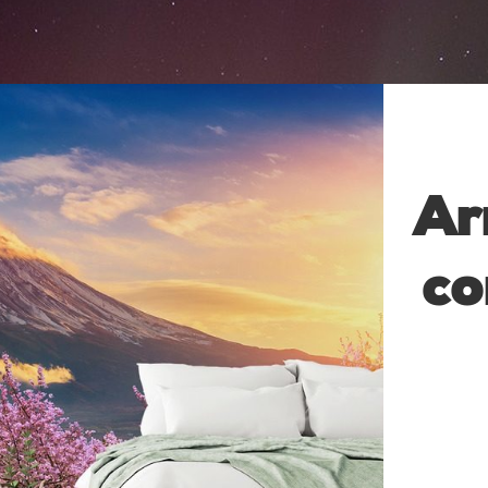
Ar
co