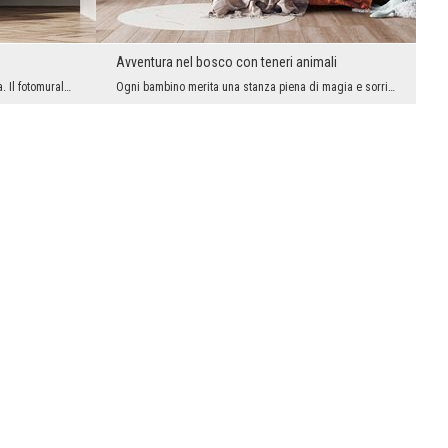
Avventura nel bosco con teneri animali
Un’ispirazione naturale in chiave moderna. Il fotomurale con motivo grafico di foglie in verde te...
Ogni bambino merita una stanza piena di magia e sorrisi. Il fotomurale con animali del bosco in s...