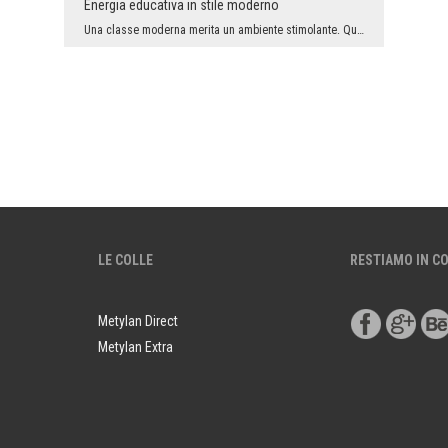
Energia educativa in stile moderno
Una classe moderna merita un ambiente stimolante. Questo fotomurale con la scritta dinamica "KNOW...
LE COLLE
RESTIAMO IN C
Metylan Direct
Metylan Extra