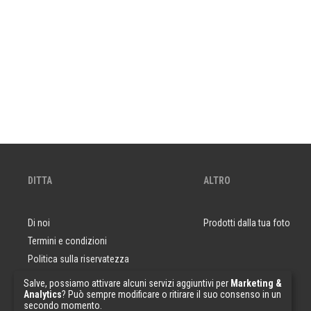
DITTA
ALTRO
Di noi
Prodotti dalla tua foto
Termini e condizioni
Politica sulla riservatezza
Domande e risposte
Salve, possiamo attivare alcuni servizi aggiuntivi per
Marketing &
Analytics
? Può sempre modificare o ritirare il suo consenso in un
Campioni di carta da parati
secondo momento.