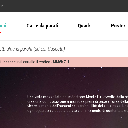
te
ioni
Carte da parati
Quadri
Poster
tti alcuna parola (ad es. Cascata)
i. Inserisci nel carrello il codice -
MM6NZ1I
io
Una vista mozzafiato del maestoso Monte Fuji avvolto dalla nebb
crea una composizione armoniosa piena di pace e forza della
vivere la magia dell’hanami nella tranquillità della tua casa. U
Ogni sguardo su questa parete è un momento di contemplazion