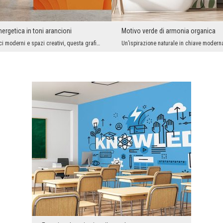
ergetica in toni arancioni
Motivo verde di armonia organica
Perfetta per uffici moderni e spazi creativi, questa grafica dinamica cattura l’attenzione e stim...