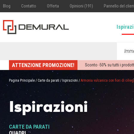
Blog
Contatto
Offerta
Opinioni (191)
Pannello del clien
Ispiraz
Imme
ATTENZIONE PROMOZIONE!
Sconto -
50%
su tutti i prodott
Pagina Principale
/
Carte da parati
/
Ispirazioni
/
Armonia vulcanica con fiori di cilieg
Ispirazioni
CARTE DA PARATI
QUADRI