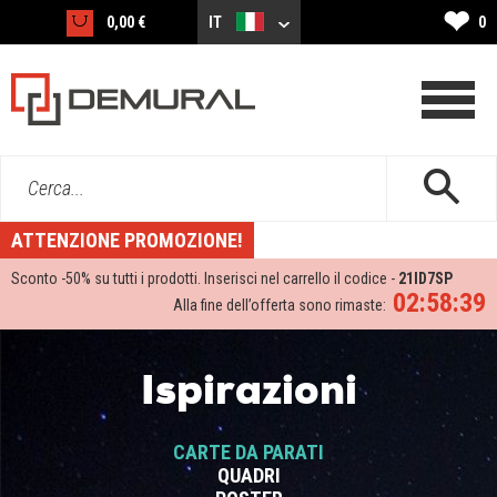
❤
0,00 €
IT
0
Cerca...
ATTENZIONE PROMOZIONE!
Sconto -
50%
su tutti i prodotti. Inserisci nel carrello il codice -
21ID7SP
02:58:39
Alla fine dell’offerta sono rimaste:
Ispirazioni
CARTE DA PARATI
QUADRI