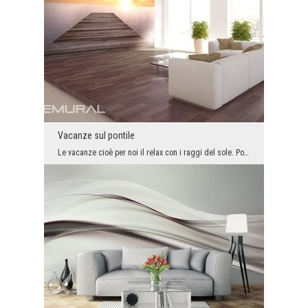
Vacanze sul pontile
Le vacanze cioè per noi il relax con i raggi del sole. Poi ci si può sedere al lago ed ammirare l...