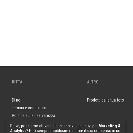
DITTA
ALTRO
Di noi
Prodotti dalla tua foto
Termini e condizioni
Politica sulla riservatezza
Domande e risposte
Salve, possiamo attivare alcuni servizi aggiuntivi per
Marketing &
Analytics
? Può sempre modificare o ritirare il suo consenso in un
Campioni di carta da parati