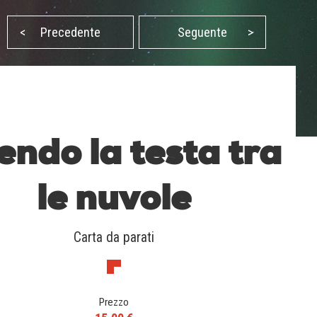
<
Precedente
Seguente
>
ndo la testa tra
le nuvole
Carta da parati
Prezzo