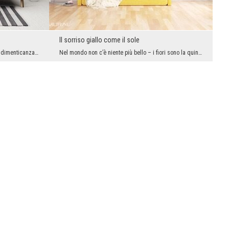
Il sorriso giallo come il sole
Ciascuno di noi merita dei momenti della dimenticanza. Di solito non abbiamo questi momenti parti...
Nel mondo non c’è niente più bello – i fiori sono la quintessenza del tutto che e grazioso, strao...