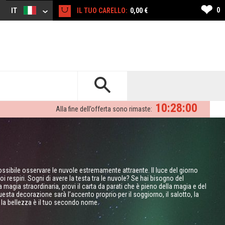
❤
0
IT
IL TUO CARELLO:
0,00 €
10:27:59
Alla fine dell’offerta sono rimaste:
possibile osservare le nuvole estremamente attraente. Il luce del giorno
 respiri. Sogni di avere la testa tra le nuvole? Se hai bisogno del
magia straordinaria, provi il carta da parati che è pieno della magia e del
 Questa decorazione sarà l’accento proprio per il soggiorno, il salotto, la
– la bellezza è il tuo secondo nome.