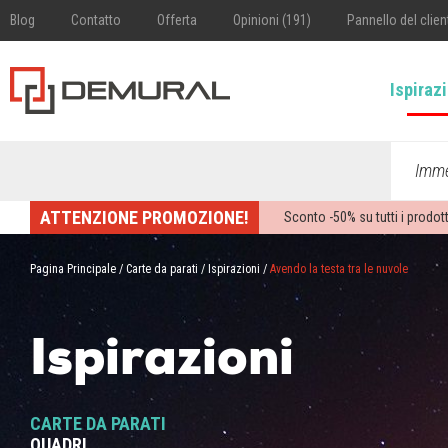
Blog
Contatto
Offerta
Opinioni (191)
Pannello del clien
Ispiraz
Imme
ATTENZIONE PROMOZIONE!
Sconto -
50%
su tutti i prodott
Pagina Principale
/
Carte da parati
/
Ispirazioni
/
Avendo la testa tra le nuvole
Ispirazioni
CARTE DA PARATI
QUADRI