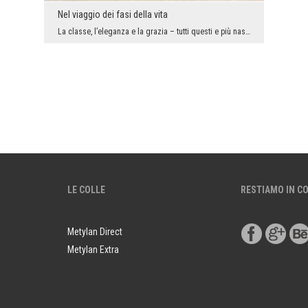
Nel viaggio dei fasi della vita
La classe, l’eleganza e la grazia – tutti questi e più nascondono gli elementi decorativi del car...
LE COLLE
RESTIAMO IN C
Metylan Direct
Metylan Extra