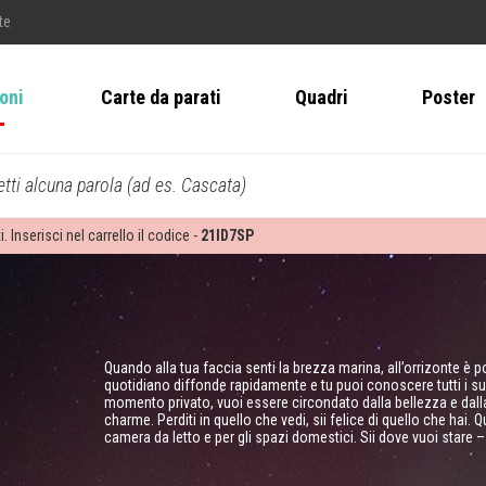
te
ioni
Carte da parati
Quadri
Poster
tti alcuna parola (ad es. Cascata)
i. Inserisci nel carrello il codice -
21ID7SP
Quando alla tua faccia senti la brezza marina, all’orrizonte è 
quotidiano diffonde rapidamente e tu puoi conoscere tutti i suoi
momento privato, vuoi essere circondato dalla bellezza e dalla 
charme. Perditi in quello che vedi, sii felice di quello che hai.
camera da letto e per gli spazi domestici. Sii dove vuoi stare 