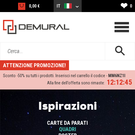
❤
0,00 €
IT
0
Cerca...
ATTENZIONE PROMOZIONE!
Sconto -
50%
su tutti i prodotti. Inserisci nel carrello il codice -
MM6NZ1I
12:12:45
Alla fine dell’offerta sono rimaste:
Ispirazioni
CARTE DA PARATI
QUADRI