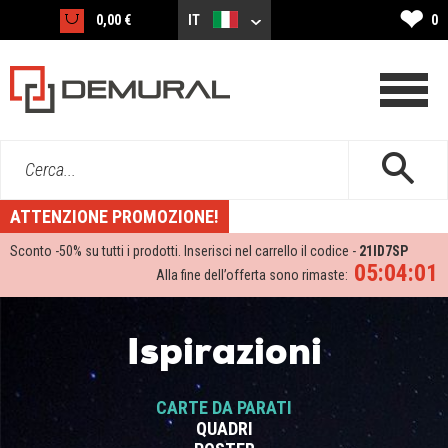
❤
0,00 €
IT
0
Cerca...
ATTENZIONE PROMOZIONE!
Sconto -
50%
su tutti i prodotti. Inserisci nel carrello il codice -
21ID7SP
05:04:01
Alla fine dell’offerta sono rimaste:
Ispirazioni
CARTE DA PARATI
QUADRI