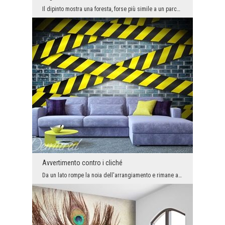
Il dipinto mostra una foresta, forse più simile a un parco. Le passeggiate autunnali nel parco of...
Avvertimento contro i cliché
Da un lato rompe la noia dell'arrangiamento e rimane a lungo nella memoria dei nostri ospiti, dal...