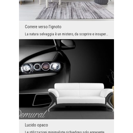
Correre verso l'ignoto
La natura selvaggia è un mistero, da scoprire e insuperabile. Se abbiamo la forza, non possiamo c...
Lucido opaco
Le stilizzazioni minimaliste richiedono solo apparentemente meno lavoro degli arrangiamenti - dic...