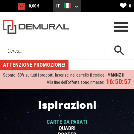
❤
0,00 €
IT
0
Cerca...
ATTENZIONE PROMOZIONE!
Sconto -
50%
su tutti i prodotti. Inserisci nel carrello il codice -
MM6NZ1I
16:50:56
Alla fine dell’offerta sono rimaste:
Ispirazioni
CARTE DA PARATI
QUADRI