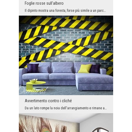
Foglie rosse sull'albero
Il dipinto mostra una foresta, forse più simile a un parco. Le passeggiate autunnali nel parco of...
Avvertimento contro i cliché
Da un lato rompe la noia dell'arrangiamento e rimane a lungo nella memoria dei nostri ospiti, dal...