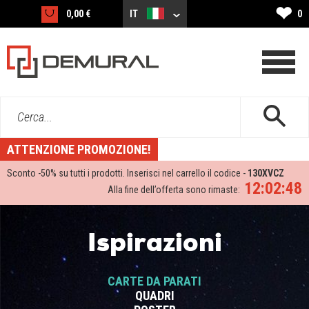
❤
0,00 €
IT
0
Cerca...
ATTENZIONE PROMOZIONE!
Sconto -
50%
su tutti i prodotti. Inserisci nel carrello il codice -
130XVCZ
12:02:47
Alla fine dell’offerta sono rimaste:
Ispirazioni
CARTE DA PARATI
QUADRI