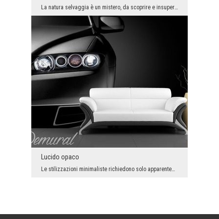
La natura selvaggia è un mistero, da scoprire e insuperabile. Se abbiamo la forza, non possiamo c...
Lucido opaco
Le stilizzazioni minimaliste richiedono solo apparentemente meno lavoro degli arrangiamenti - dic...