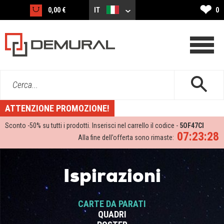
❤
0,00 €
IT
0
Cerca...
ATTENZIONE PROMOZIONE!
Sconto -
50%
su tutti i prodotti. Inserisci nel carrello il codice -
5OF47CI
07:23:27
Alla fine dell’offerta sono rimaste:
Ispirazioni
CARTE DA PARATI
QUADRI