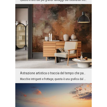
Questo è uno dei più grandi vantaggi dei fotomurali moderni. Grazie a loro, puoi avere, per esemp...
Astrazione artistica o traccia del tempo che passa?
Macchie intriganti e frottage, questa è una grafica dal carattere artistico, ma anche molto moder...