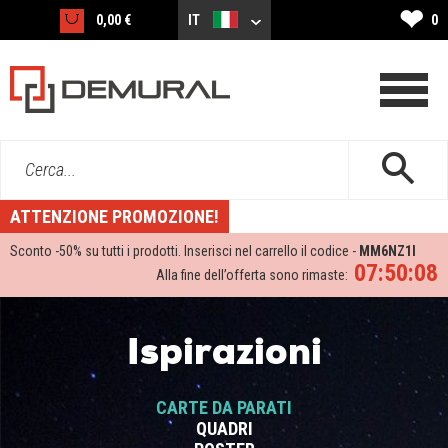
❤
0,00 €
IT
0
Cerca...
ATTENZIONE PROMOZIONE!
Sconto -
50%
su tutti i prodotti. Inserisci nel carrello il codice -
MM6NZ1I
07:50:08
Alla fine dell’offerta sono rimaste:
Ispirazioni
CARTE DA PARATI
QUADRI