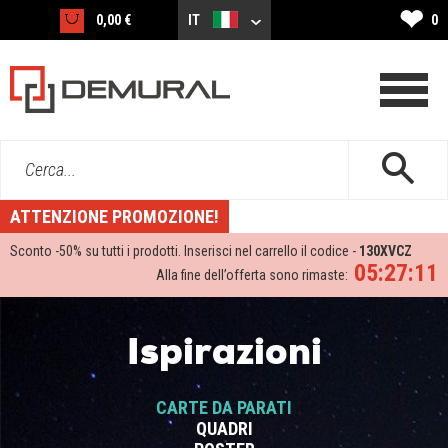
❤
0,00 €
IT
0
Cerca...
ATTENZIONE PROMOZIONE!
Sconto -
50%
su tutti i prodotti. Inserisci nel carrello il codice -
130XVCZ
05:27:11
Alla fine dell’offerta sono rimaste:
Ispirazioni
CARTE DA PARATI
QUADRI