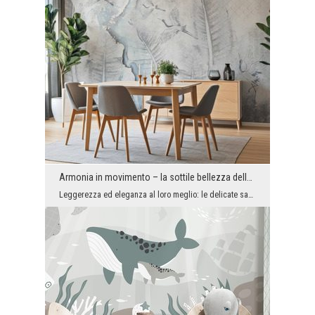
Armonia in movimento – la sottile bellezza delle gru
Leggerezza ed eleganza al loro meglio: le delicate sagome delle gru fluttuano nell'aria, creando ...