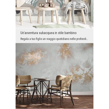
Un'avventura subacquea in stile bambino
Regala a tuo figlio un viaggio quotidiano nelle profondità dell'oceano: una carta da parati fotog...