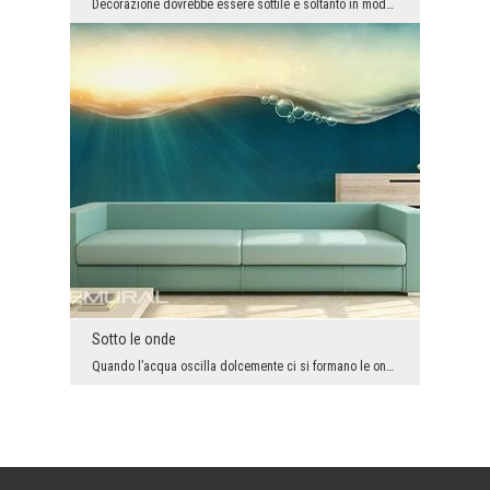
Decorazione dovrebbe essere sottile e soltanto in modo delicato arricchire l’arrangiamento dell’i...
Sotto le onde
Quando l’acqua oscilla dolcemente ci si formano le onde che le danno il fascino. Tuttavia, non tu...