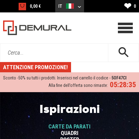
❤
0,00 €
IT
0
Cerca...
ATTENZIONE PROMOZIONE!
Sconto -
50%
su tutti i prodotti. Inserisci nel carrello il codice -
5OF47CI
05:28:35
Alla fine dell’offerta sono rimaste:
Ispirazioni
CARTE DA PARATI
QUADRI