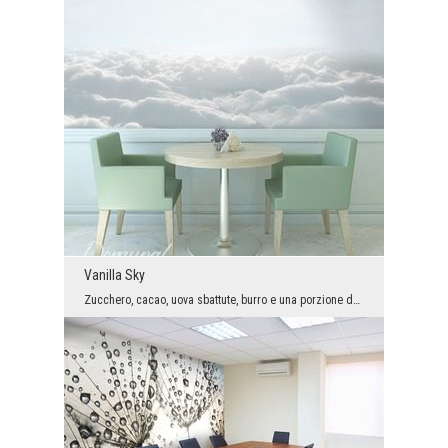
Vanilla Sky
Zucchero, cacao, uova sbattute, burro e una porzione decente di panna dolce - sono gli ingredient...