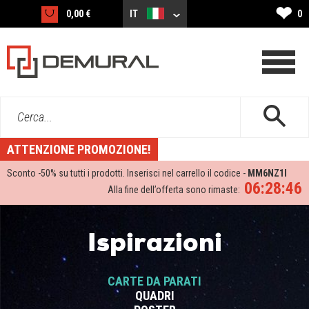
❤
0,00 €
IT
0
Cerca...
ATTENZIONE PROMOZIONE!
Sconto -
50%
su tutti i prodotti. Inserisci nel carrello il codice -
MM6NZ1I
06:28:45
Alla fine dell’offerta sono rimaste:
Ispirazioni
CARTE DA PARATI
QUADRI