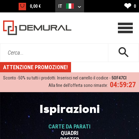
❤
0,00 €
IT
0
Cerca...
ATTENZIONE PROMOZIONE!
Sconto -
50%
su tutti i prodotti. Inserisci nel carrello il codice -
5OF47CI
04:59:27
Alla fine dell’offerta sono rimaste:
Ispirazioni
CARTE DA PARATI
QUADRI