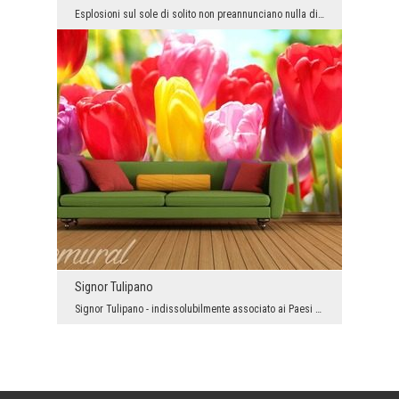
Esplosioni sul sole di solito non preannunciano nulla di buono. Con ottimismo guardiamo il futuro...
Signor Tulipano
Signor Tulipano - indissolubilmente associato ai Paesi Bassi - è un simbolo floreale di energia p...