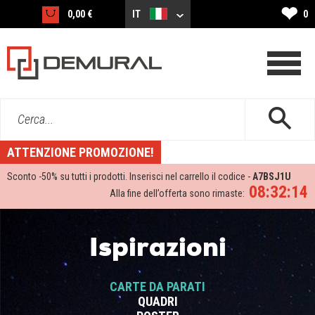
❤
0,00 €
IT
0
Cerca...
ATTENZIONE PROMOZIONE!
Sconto -
50%
su tutti i prodotti. Inserisci nel carrello il codice -
A7BSJ1U
08:32:14
Alla fine dell’offerta sono rimaste:
Ispirazioni
CARTE DA PARATI
QUADRI