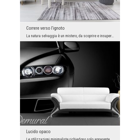
Correre verso l'ignoto
La natura selvaggia è un mistero, da scoprire e insuperabile. Se abbiamo la forza, non possiamo c...
Lucido opaco
Le stilizzazioni minimaliste richiedono solo apparentemente meno lavoro degli arrangiamenti - dic...