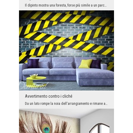
Il dipinto mostra una foresta, forse più simile a un parco. Le passeggiate autunnali nel parco of...
Avvertimento contro i cliché
Da un lato rompe la noia dell'arrangiamento e rimane a lungo nella memoria dei nostri ospiti, dal...