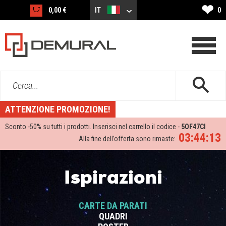
❤
0,00 €
IT
0
Cerca...
ATTENZIONE PROMOZIONE!
Sconto -
50%
su tutti i prodotti. Inserisci nel carrello il codice -
5OF47CI
03:44:13
Alla fine dell’offerta sono rimaste:
Ispirazioni
CARTE DA PARATI
QUADRI