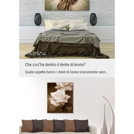
Che cos’ha dentro il dente di leone?
Quale aspetto hanno i denti di leone sicuramente sanno tutto ma chi li ha visti da questa prospet...