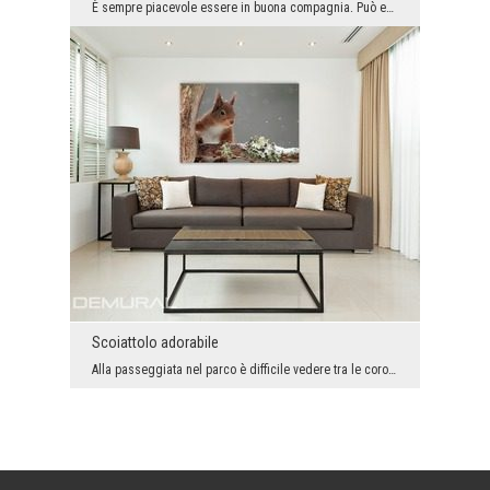
È sempre piacevole essere in buona compagnia. Può essere solo una persona sulla decorazione mural...
Scoiattolo adorabile
Alla passeggiata nel parco è difficile vedere tra le corone degli alberi questo piccolo animale. ...