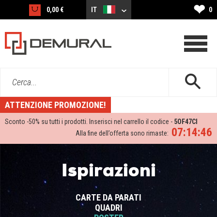
❤
0,00 €
IT
0
Cerca...
ATTENZIONE PROMOZIONE!
Sconto -
50%
su tutti i prodotti. Inserisci nel carrello il codice -
5OF47CI
07:14:45
Alla fine dell’offerta sono rimaste:
Ispirazioni
CARTE DA PARATI
QUADRI