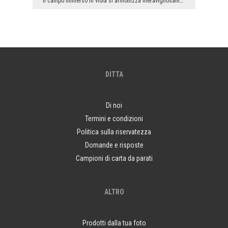
Il campo immerso in viola si armonizza meravigliosamente con il design parsimonioso del salotto m...
DITTA
Di noi
Termini e condizioni
Politica sulla riservatezza
Domande e risposte
Campioni di carta da parati
ALTRO
Prodotti dalla tua foto