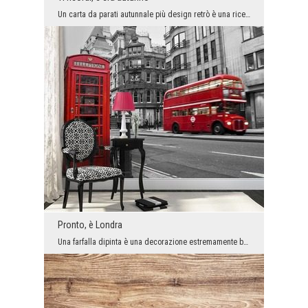
Un carta da parati autunnale più design retrò è una ricetta per un salotto un po’ sentimentale, m...
Pronto, è Londra
Una farfalla dipinta è una decorazione estremamente bella, deliziosamente effimera. È utlizzata c...