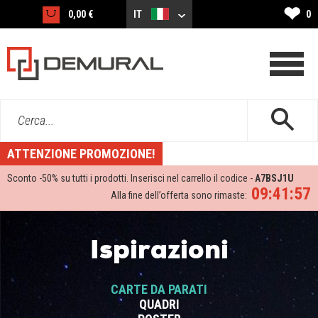
❤
0,00 €
IT
0
Cerca...
ATTENZIONE PROMOZIONE!
Sconto -
50%
su tutti i prodotti. Inserisci nel carrello il codice -
A7BSJ1U
09:41:56
Alla fine dell’offerta sono rimaste:
Ispirazioni
CARTE DA PARATI
QUADRI