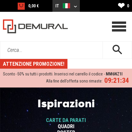
❤
0,00 €
IT
0
Cerca...
ATTENZIONE PROMOZIONE!
Sconto -
50%
su tutti i prodotti. Inserisci nel carrello il codice -
MM6NZ1I
09:21:34
Alla fine dell’offerta sono rimaste:
Ispirazioni
CARTE DA PARATI
QUADRI