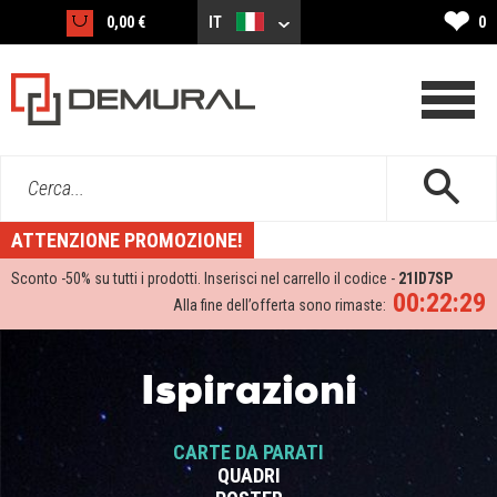
❤
0,00 €
IT
0
Cerca...
ATTENZIONE PROMOZIONE!
Sconto -
50%
su tutti i prodotti. Inserisci nel carrello il codice -
21ID7SP
00:22:28
Alla fine dell’offerta sono rimaste:
Ispirazioni
CARTE DA PARATI
QUADRI