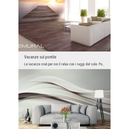
Vacanze sul pontile
Le vacanze cioè per noi il relax con i raggi del sole. Poi ci si può sedere al lago ed ammirare l...