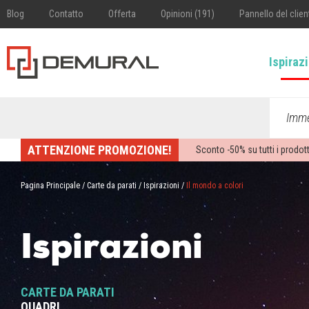
Blog
Contatto
Offerta
Opinioni (191)
Pannello del clien
Ispiraz
Imme
ATTENZIONE PROMOZIONE!
Sconto -
50%
su tutti i prodott
Pagina Principale
/
Carte da parati
/
Ispirazioni
/
Il mondo a colori
Ispirazioni
CARTE DA PARATI
QUADRI