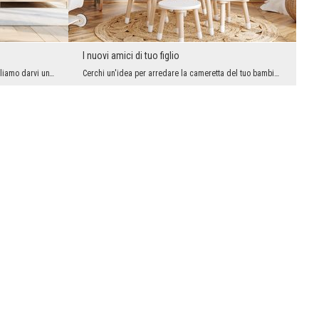
I nuovi amici di tuo figlio
La nostra offerta è molto varia perché vogliamo darvi un'ampia scelta e possibilità. Varie varian...
Cerchi un'idea per arredare la cameretta del tuo bambino? Forse ti piacerà la nostra proposta con...