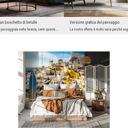
un boschetto di betulle
Versione grafica del paesaggio
Quando fai una passeggiata nella foresta, senti questa energia proveniente dalla natura. L'aspett...