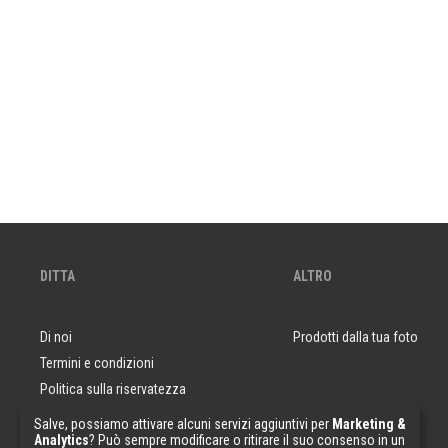
DITTA
ALTRO
Di noi
Prodotti dalla tua foto
Termini e condizioni
Politica sulla riservatezza
Domande e risposte
Salve, possiamo attivare alcuni servizi aggiuntivi per
Marketing &
Analytics
? Può sempre modificare o ritirare il suo consenso in un
Campioni di carta da parati