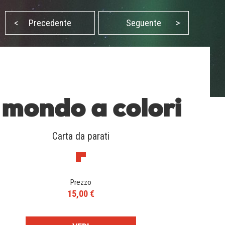
<
Precedente
Seguente
>
l mondo a colori
Carta da parati
Prezzo
15,00 €