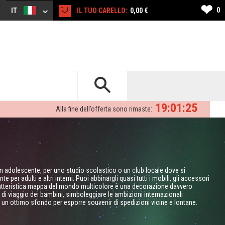
❤
0
IT
IL TUO CARELLO:
0,00 €
19:01:24
Alla fine dell’offerta sono rimaste:
n adolescente, per uno studio scolastico o un club locale dove si
r adulti e altri interni. Puoi abbinargli quasi tutti i mobili, gli accessori
aratteristica mappa del mondo multicolore è una decorazione davvero
di viaggio dei bambini, simboleggiare le ambizioni internazionali
he un ottimo sfondo per esporre souvenir di spedizioni vicine e lontane.