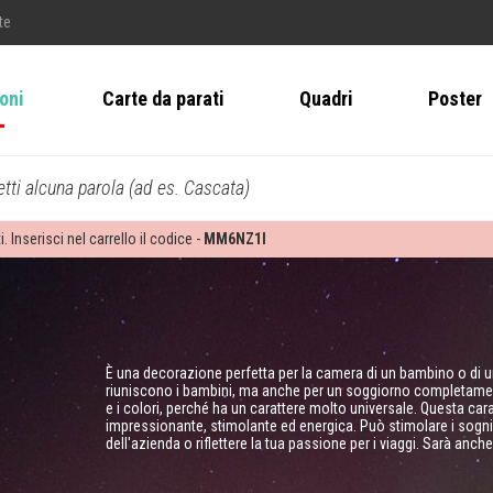
te
ioni
Carte da parati
Quadri
Poster
tti alcuna parola (ad es. Cascata)
i. Inserisci nel carrello il codice -
MM6NZ1I
È una decorazione perfetta per la camera di un bambino o di u
riuniscono i bambini, ma anche per un soggiorno completamente pe
e i colori, perché ha un carattere molto universale. Questa c
impressionante, stimolante ed energica. Può stimolare i sogni 
dell'azienda o riflettere la tua passione per i viaggi. Sarà anc