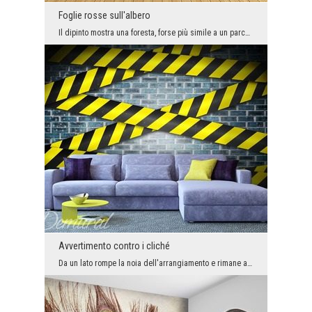
Foglie rosse sull'albero
Il dipinto mostra una foresta, forse più simile a un parco. Le passeggiate autunnali nel parco of...
Avvertimento contro i cliché
Da un lato rompe la noia dell'arrangiamento e rimane a lungo nella memoria dei nostri ospiti, dal...