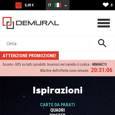
❤
0,00 €
IT
0
Cerca...
ATTENZIONE PROMOZIONE!
Sconto -
50%
su tutti i prodotti. Inserisci nel carrello il codice -
MM6NZ1I
20:31:05
Alla fine dell’offerta sono rimaste:
Ispirazioni
CARTE DA PARATI
QUADRI