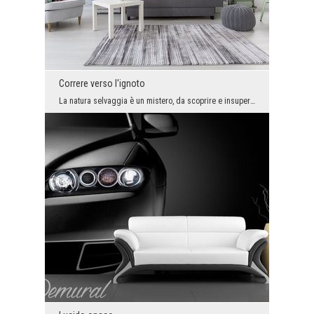
Correre verso l'ignoto
La natura selvaggia è un mistero, da scoprire e insuperabile. Se abbiamo la forza, non possiamo c...