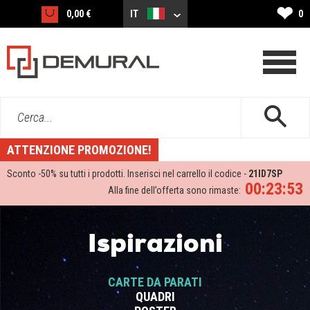
❤
0,00 €
IT
0
Cerca...
ATTENZIONE PROMOZIONE!
Sconto -
50%
su tutti i prodotti. Inserisci nel carrello il codice -
21ID7SP
00:23:53
Alla fine dell’offerta sono rimaste:
Ispirazioni
CARTE DA PARATI
QUADRI