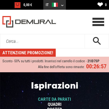
❤
0,00 €
IT
0
Cerca...
ATTENZIONE PROMOZIONE!
Sconto -
50%
su tutti i prodotti. Inserisci nel carrello il codice -
21ID7SP
00:26:56
Alla fine dell’offerta sono rimaste:
Ispirazioni
CARTE DA PARATI
QUADRI