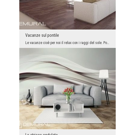
Vacanze sul pontile
Le vacanze cioè per noi il relax con i raggi del sole. Poi ci si può sedere al lago ed ammirare l...