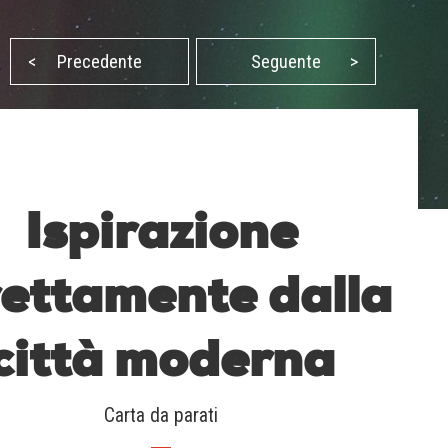
<
Precedente
Seguente
>
Ispirazione
rettamente dalla
città moderna
Carta da parati