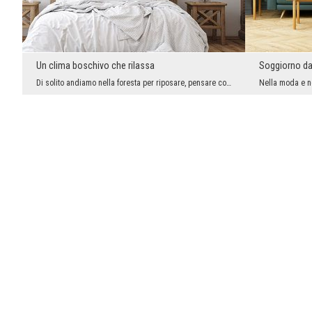
Un clima boschivo che rilassa
Soggiorno da
Di solito andiamo nella foresta per riposare, pensare con calma e respirare a pieni polmoni. Lì c...