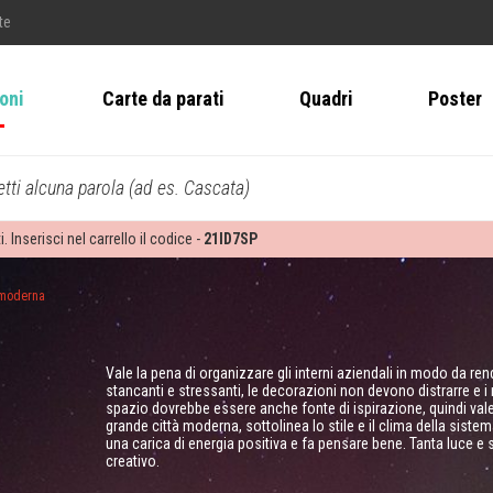
te
ioni
Carte da parati
Quadri
Poster
tti alcuna parola (ad es. Cascata)
i. Inserisci nel carrello il codice -
21ID7SP
à moderna
Vale la pena di organizzare gli interni aziendali in modo da rend
stancanti e stressanti, le decorazioni non devono distrarre e 
spazio dovrebbe essere anche fonte di ispirazione, quindi vale 
grande città moderna, sottolinea lo stile e il clima della sist
una carica di energia positiva e fa pensare bene. Tanta luce e 
creativo.