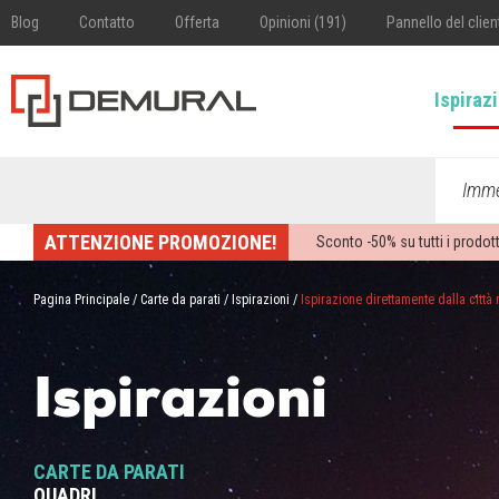
Blog
Contatto
Offerta
Opinioni (191)
Pannello del clien
Ispiraz
Imme
ATTENZIONE PROMOZIONE!
Sconto -
50%
su tutti i prodott
Pagina Principale
/
Carte da parati
/
Ispirazioni
/
Ispirazione direttamente dalla citt
Ispirazioni
CARTE DA PARATI
QUADRI