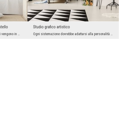
tello
Studio grafico artistico
Quando pensi alla tua camera da letto e ti vengono in mente gli stessi pastelli e il bianco, sign...
Ogni sistemazione dovrebbe adattarsi alla personalità dell'inquilino, riflettere il suo temperame...