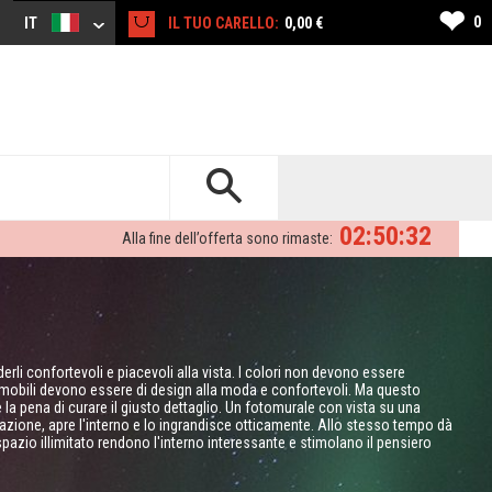
❤
0
IT
IL TUO CARELLO:
0,00 €
02:50:31
Alla fine dell’offerta sono rimaste:
erli confortevoli e piacevoli alla vista. I colori non devono essere
i mobili devono essere di design alla moda e confortevoli. Ma questo
la pena di curare il giusto dettaglio. Un fotomurale con vista su una
emazione, apre l'interno e lo ingrandisce otticamente. Allo stesso tempo dà
spazio illimitato rendono l'interno interessante e stimolano il pensiero