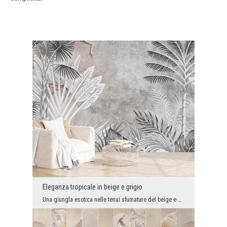
Eleganza tropicale in beige e grigio
Una giungla esotica nelle tenui sfumature del beige e del grigio emana pace, ma nasconde una nota...