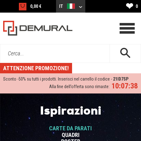
❤
0,00 €
IT
0
Cerca...
ATTENZIONE PROMOZIONE!
Sconto -
50%
su tutti i prodotti. Inserisci nel carrello il codice -
21ID7SP
10:07:38
Alla fine dell’offerta sono rimaste:
Ispirazioni
CARTE DA PARATI
QUADRI