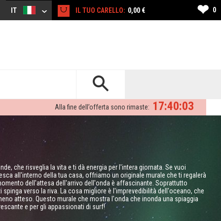
❤
0
IT
IL TUO CARELLO:
0,00 €
17:40:02
Alla fine dell’offerta sono rimaste:
nde, che risveglia la vita e ti dà energia per l'intera giornata. Se vuoi
sca all'interno della tua casa, offriamo un originale murale che ti regalerà
omento dell'attesa dell'arrivo dell'onda è affascinante. Soprattutto
 spinga verso la riva. La cosa migliore è l'imprevedibilità dell'oceano, che
meno atteso. Questo murale che mostra l'onda che inonda una spiaggia
escante e per gli appassionati di surf!