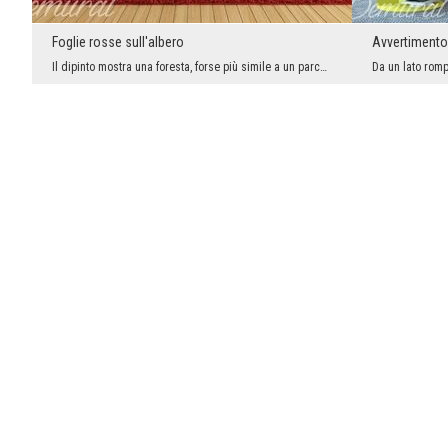
Foglie rosse sull'albero
Avvertimento 
Il dipinto mostra una foresta, forse più simile a un parco. Le passeggiate autunnali nel parco of...