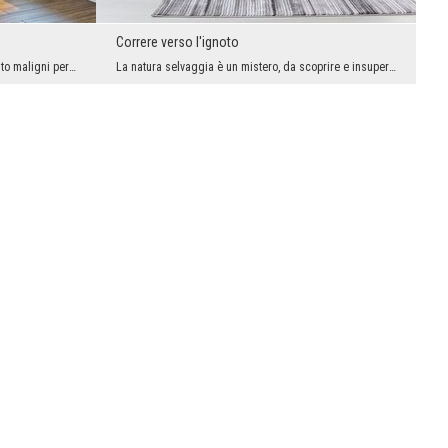
Correre verso l'ignoto
Si dice che siano piuttosto sciocchi e molto maligni per natura. Queste qualità negative non sign...
La natura selvaggia è un mistero, da scoprire e insuperabile. Se abbiamo la forza, non possiamo c...