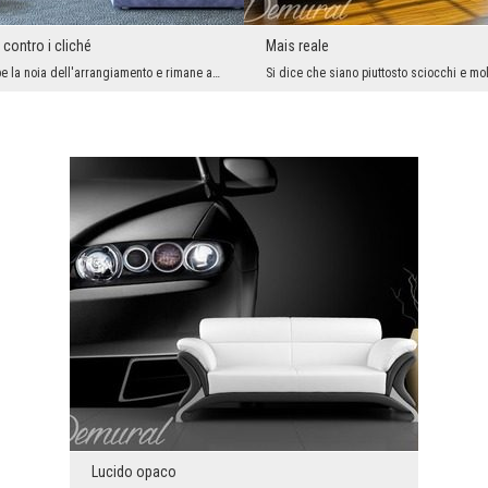
contro i cliché
Mais reale
Da un lato rompe la noia dell'arrangiamento e rimane a lungo nella memoria dei nostri ospiti, dal...
Lucido opaco