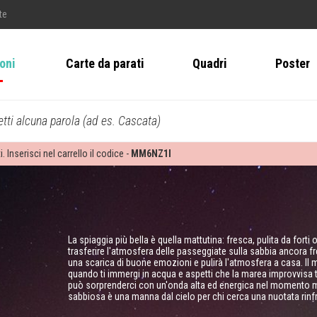
te
ioni
Carte da parati
Quadri
Poster
tti alcuna parola (ad es. Cascata)
i. Inserisci nel carrello il codice -
MM6NZ1I
La spiaggia più bella è quella mattutina: fresca, pulita da forti o
trasferire l'atmosfera delle passeggiate sulla sabbia ancora fre
una scarica di buone emozioni e pulirà l'atmosfera a casa. Il m
quando ti immergi in acqua e aspetti che la marea improvvisa ti
può sorprenderci con un'onda alta ed energica nel momento 
sabbiosa è una manna dal cielo per chi cerca una nuotata rinfr