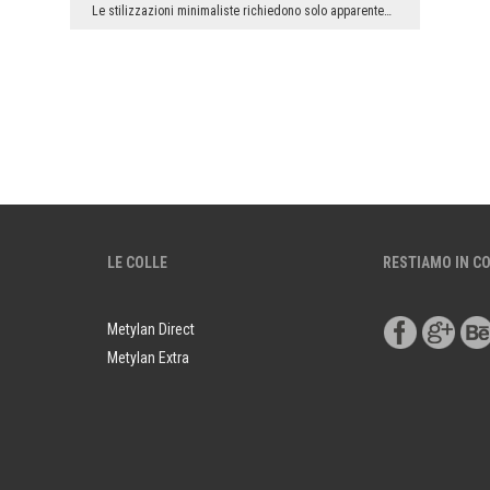
Le stilizzazioni minimaliste richiedono solo apparentemente meno lavoro degli arrangiamenti - dic...
LE COLLE
RESTIAMO IN C
Metylan Direct
Metylan Extra