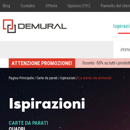
Blog
Contatto
Offerta
Opinioni (191)
Pannello del clien
Ispiraz
Imme
ATTENZIONE PROMOZIONE!
Sconto -
50%
su tutti i prodott
Pagina Principale
/
Carte da parati
/
Ispirazioni
/
La marea sta arrivando
Ispirazioni
CARTE DA PARATI
QUADRI