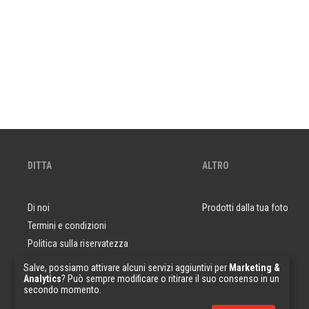
DITTA
ALTRO
Di noi
Prodotti dalla tua foto
Termini e condizioni
Politica sulla riservatezza
Domande e risposte
Salve, possiamo attivare alcuni servizi aggiuntivi per
Marketing &
Analytics
? Può sempre modificare o ritirare il suo consenso in un
Campioni di carta da parati
secondo momento.