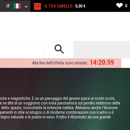
❤
0
IT
IL TUO CARELLO:
0,00 €
14:20:58
Alla fine dell’offerta sono rimaste:
che e magnetiche. E se un paesaggio del genere piace ai nostri occhi,
he ne dite di un soggiorno con vista panoramica sul pendio nebbioso della
 dello spazio, nonostante la notevole nebbia. Abbiamo anche l'illusione
angiamenti in stile ecologico o di moderne combinazioni con il vetro o il
egno naturale e le piante in vaso. Il tutto è illuminato da una grande