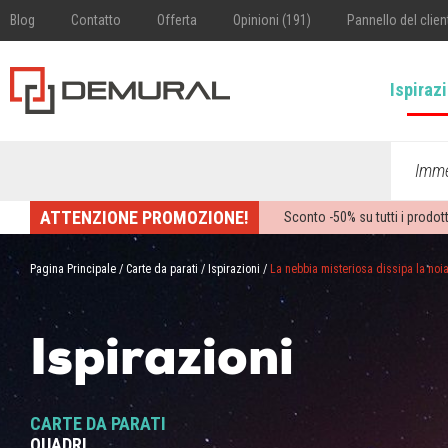
Blog
Contatto
Offerta
Opinioni (191)
Pannello del clien
Ispiraz
Imme
ATTENZIONE PROMOZIONE!
Sconto -
50%
su tutti i prodott
Pagina Principale
/
Carte da parati
/
Ispirazioni
/
La nebbia misteriosa dissipa la noia
Ispirazioni
CARTE DA PARATI
QUADRI