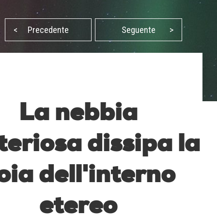
<
Precedente
Seguente
>
La nebbia
teriosa dissipa la
oia dell'interno
etereo