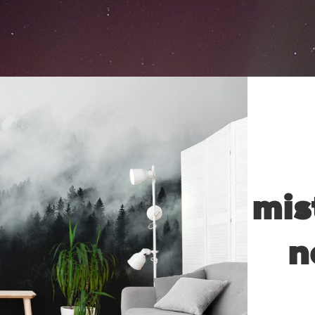
mis
n