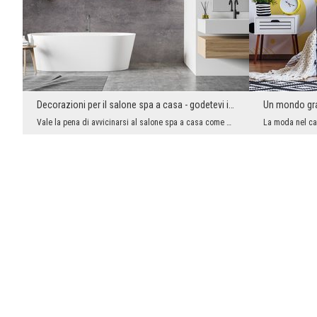
Decorazioni per il salone spa a casa - godetevi il relax
Un mondo graf
Vale la pena di avvicinarsi al salone spa a casa come a un centro termale professionale. Lì si pr...