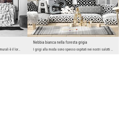
Nebbia bianca nella foresta grigia
Uno dei maggiori vantaggi dei nostri fotomurali è il loro potenziale decorativo. Nessun altro riv...
I grigi alla moda sono spesso ospitati nei nostri salotti o nelle nostre camere da letto, ma non ...