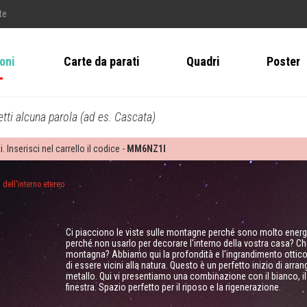
te
ioni
Carte da parati
Quadri
Poster
tti alcuna parola (ad es. Cascata)
i. Inserisci nel carrello il codice -
MM6NZ1I
 dell'interno etereo
Ci piacciono le viste sulle montagne perché sono molto energi
perché non usarlo per decorare l'interno della vostra casa? C
montagna? Abbiamo qui la profondità e l'ingrandimento ottico
di essere vicini alla natura. Questo è un perfetto inizio di arr
metallo. Qui vi presentiamo una combinazione con il bianco, il l
finestra. Spazio perfetto per il riposo e la rigenerazione.