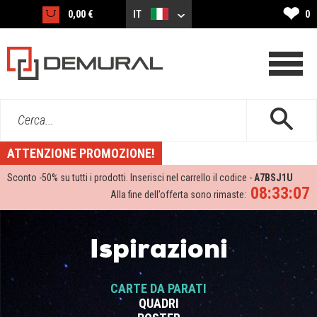
❤
0,00 €
IT
0
Cerca...
ATTENZIONE PROMOZIONE!
Sconto -
50%
su tutti i prodotti. Inserisci nel carrello il codice -
A7BSJ1U
08:33:06
Alla fine dell’offerta sono rimaste:
Ispirazioni
CARTE DA PARATI
QUADRI