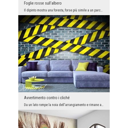
Foglie rosse sull'albero
Il dipinto mostra una foresta, forse più simile a un parco. Le passeggiate autunnali nel parco of...
Avvertimento contro i cliché
Da un lato rompe la noia dell'arrangiamento e rimane a lungo nella memoria dei nostri ospiti, dal...