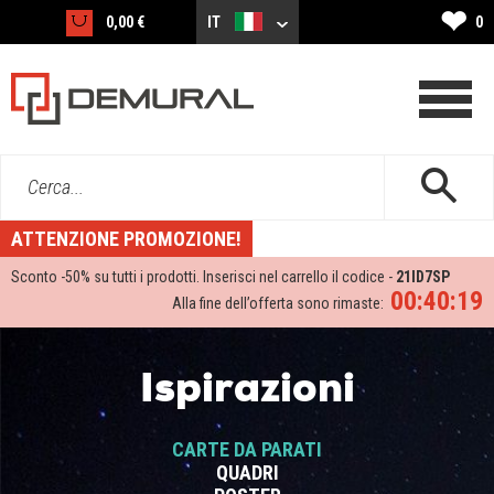
❤
0,00 €
IT
0
Cerca...
ATTENZIONE PROMOZIONE!
Sconto -
50%
su tutti i prodotti. Inserisci nel carrello il codice -
21ID7SP
00:40:19
Alla fine dell’offerta sono rimaste:
Ispirazioni
CARTE DA PARATI
QUADRI