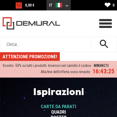
❤
0,00 €
IT
0
Cerca...
ATTENZIONE PROMOZIONE!
Sconto -
50%
su tutti i prodotti. Inserisci nel carrello il codice -
MM6NZ1I
16:43:24
Alla fine dell’offerta sono rimaste:
Ispirazioni
CARTE DA PARATI
QUADRI