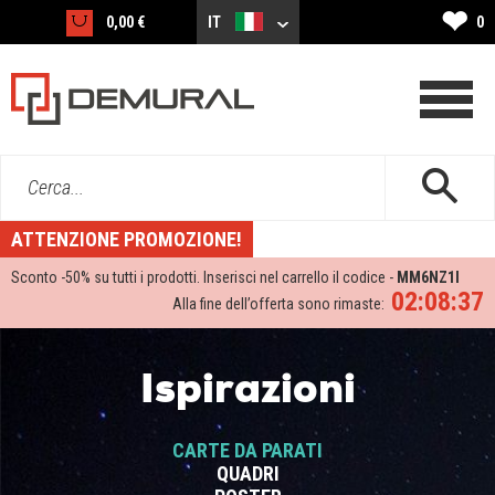
❤
0,00 €
IT
0
Cerca...
ATTENZIONE PROMOZIONE!
Sconto -
50%
su tutti i prodotti. Inserisci nel carrello il codice -
MM6NZ1I
02:08:36
Alla fine dell’offerta sono rimaste:
Ispirazioni
CARTE DA PARATI
QUADRI