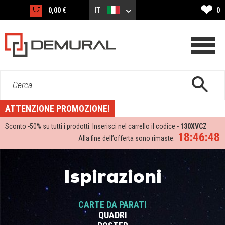
❤
0,00 €
IT
0
Cerca...
ATTENZIONE PROMOZIONE!
Sconto -
50%
su tutti i prodotti. Inserisci nel carrello il codice -
130XVCZ
18:46:47
Alla fine dell’offerta sono rimaste:
Ispirazioni
CARTE DA PARATI
QUADRI