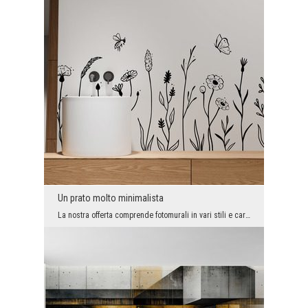
Un prato molto minimalista
La nostra offerta comprende fotomurali in vari stili e caratteri, così ognuno troverà qualcosa di...