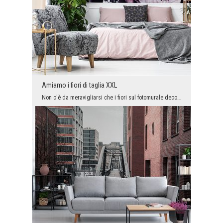
Amiamo i fiori di taglia XXL
Non c'è da meravigliarsi che i fiori sul fotomurale decorino le nostre pareti da decenni. Ma già ...