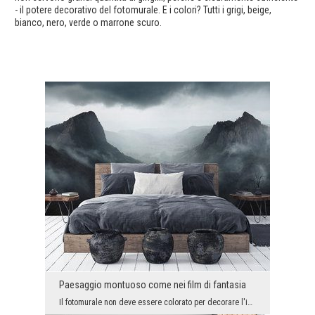
- il potere decorativo del fotomurale. E i colori? Tutti i grigi, beige,
bianco, nero, verde o marrone scuro.
Paesaggio montuoso come nei film di fantasia
Il fotomurale non deve essere colorato per decorare l'interno in modo impressionante. Non deve es...