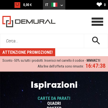
❤
0,00 €
IT
0
Cerca...
ATTENZIONE PROMOZIONE!
Sconto -
50%
su tutti i prodotti. Inserisci nel carrello il codice -
MM6NZ1I
16:47:37
Alla fine dell’offerta sono rimaste:
Ispirazioni
CARTE DA PARATI
QUADRI