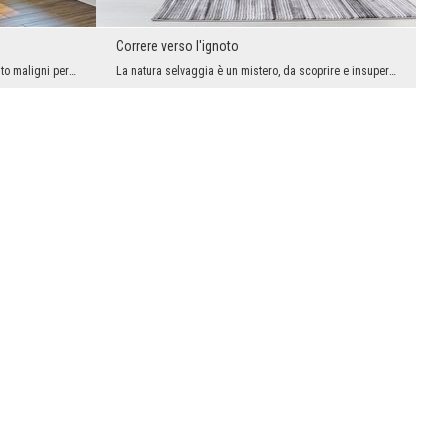
Correre verso l'ignoto
Si dice che siano piuttosto sciocchi e molto maligni per natura. Queste qualità negative non sign...
La natura selvaggia è un mistero, da scoprire e insuperabile. Se abbiamo la forza, non possiamo c...