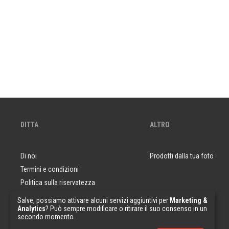
DITTA
ALTRO
Di noi
Prodotti dalla tua foto
Termini e condizioni
Politica sulla riservatezza
Domande e risposte
Salve, possiamo attivare alcuni servizi aggiuntivi per
Marketing &
Analytics
? Può sempre modificare o ritirare il suo consenso in un
Campioni di carta da parati
secondo momento.