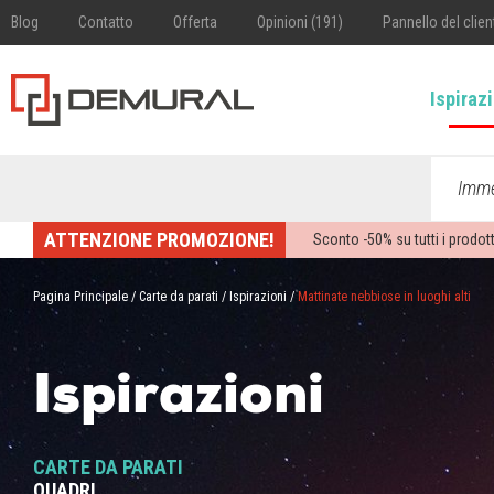
Blog
Contatto
Offerta
Opinioni (191)
Pannello del clien
Ispiraz
Imme
ATTENZIONE PROMOZIONE!
Sconto -
50%
su tutti i prodott
Pagina Principale
/
Carte da parati
/
Ispirazioni
/
Mattinate nebbiose in luoghi alti
Ispirazioni
CARTE DA PARATI
QUADRI