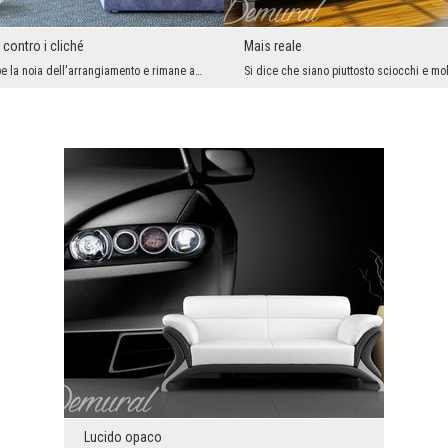
contro i cliché
Mais reale
Da un lato rompe la noia dell'arrangiamento e rimane a lungo nella memoria dei nostri ospiti, dal...
Lucido opaco