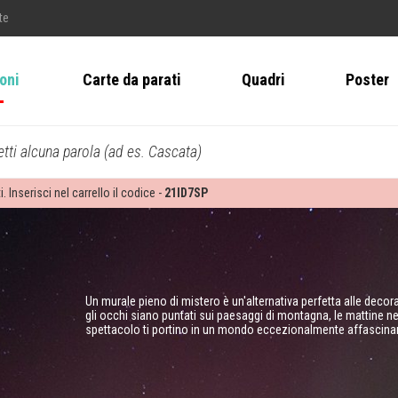
te
ioni
Carte da parati
Quadri
Poster
tti alcuna parola (ad es. Cascata)
i. Inserisci nel carrello il codice -
21ID7SP
Un murale pieno di mistero è un'alternativa perfetta alle decoraz
gli occhi siano puntati sui paesaggi di montagna, le mattine n
spettacolo ti portino in un mondo eccezionalmente affascinant