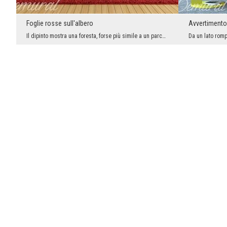
Foglie rosse sull'albero
Avvertimento 
Il dipinto mostra una foresta, forse più simile a un parco. Le passeggiate autunnali nel parco of...