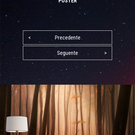
POSTER
<
Precedente
Seguente
>