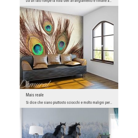
Da un lato rompe la noia dell'arrangiamento e rimane a lungo nella memoria dei nostri ospiti, dal...
Mais reale
Si dice che siano piuttosto sciocchi e molto maligni per natura. Queste qualità negative non sign...