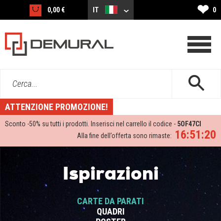
❤
0,00 €
IT
0
Cerca...
ATTENZIONE PROMOZIONE!
Sconto -
50%
su tutti i prodotti. Inserisci nel carrello il codice -
5OF47CI
16:51:20
Alla fine dell’offerta sono rimaste:
Ispirazioni
CARTE DA PARATI
QUADRI