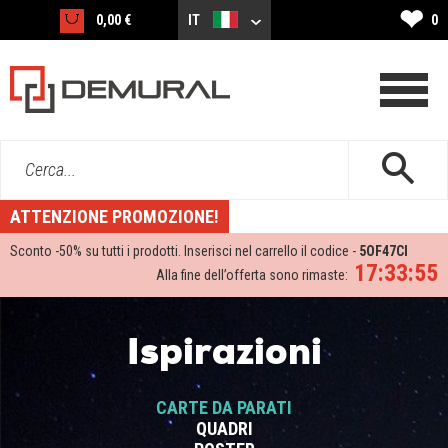
❤
0,00 €
IT
0
Cerca...
ATTENZIONE PROMOZIONE!
Sconto -
50%
su tutti i prodotti. Inserisci nel carrello il codice -
5OF47CI
17:33:54
Alla fine dell’offerta sono rimaste:
Ispirazioni
CARTE DA PARATI
QUADRI