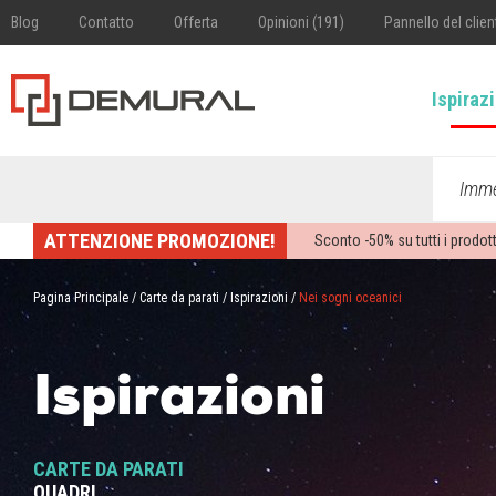
Blog
Contatto
Offerta
Opinioni (191)
Pannello del clien
Ispiraz
Imme
ATTENZIONE PROMOZIONE!
Sconto -
50%
su tutti i prodott
Pagina Principale
/
Carte da parati
/
Ispirazioni
/
Nei sogni oceanici
Ispirazioni
CARTE DA PARATI
QUADRI