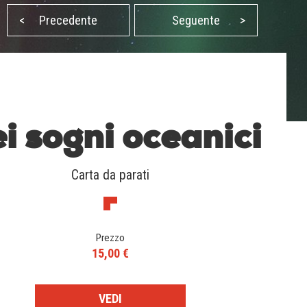
<
Precedente
Seguente
>
i sogni oceanici
Carta da parati
Prezzo
15,00 €
VEDI