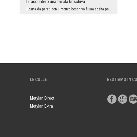
Ti racconterò una favola boschiva
Il carta da parati con il motivo boschivo è una scelta perfetta per arreddare concettualmente lo...
LE COLLE
RESTIAMO IN C
Metylan Direct
Metylan Extra