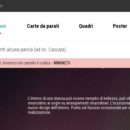
te
ioni
Carte da parati
Quadri
Poster
tti alcuna parola (ad es. Cascata)
i. Inserisci nel carrello il codice -
MM6NZ1I
L'interno di una stanza può essere riempito di bellezza, può v
rinunciamo ai sogni su arrangiamenti straordinari. L’eccezion
nuovo design dell'interno. Punta sul fascino eccezionale per s
realizzazione.