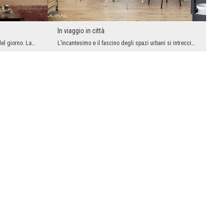
In viaggio in città
Il sogno può essere l’elemento più bello del giorno. Lasciati andare ad un arrangiamento straordi...
L’incantesimo e il fascino degli spazi urbani si intrecciano con la loro forma, chiasso e metodo ...