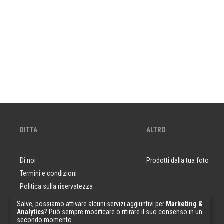
DITTA
ALTRO
Di noi
Prodotti dalla tua foto
Termini e condizioni
Politica sulla riservatezza
Domande e risposte
Salve, possiamo attivare alcuni servizi aggiuntivi per
Marketing &
Analytics
? Può sempre modificare o ritirare il suo consenso in un
Campioni di carta da parati
secondo momento.