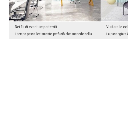
Nei fili di eventi imperterriti
Visitare le c
Il tempo passa lentamente, però ciò che succede nell’arco di pochi giorni, per alcuni può essere ...