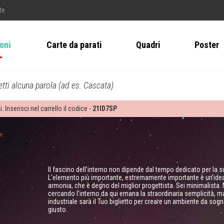
te
ioni
Carte da parati
Quadri
Poster
tti alcuna parola (ad es. Cascata)
i. Inserisci nel carrello il codice -
21ID7SP
e
Il fascino dell’interno non dipende dal tempo dedicato per la
L’elemento più importante, estremamente importante è un’idea. 
armonia, che è degno del miglior progettista. Sei minimalista. N
cercando l’interno da qui emana la straordinaria semplicità, ma 
industriale sarà il Tuo biglietto per creare un ambiente da so
giusto.