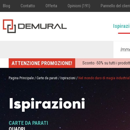
Blog
Contatto
Offerta
Opinioni (191)
Pannello del clien
Ispiraz
Imme
ATTENZIONE PROMOZIONE!
Sconto -
50%
su tutti i prodott
Pagina Principale
/
Carte da parati
/
Ispirazioni
/
Nel mondo duro di magia industrial
Ispirazioni
CARTE DA PARATI
QUADRI