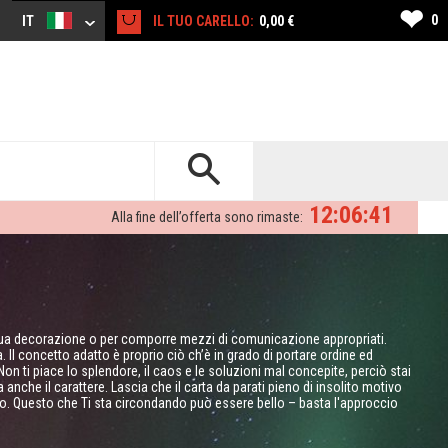
❤
0
IT
IL TUO CARELLO:
0,00 €
12:06:40
Alla fine dell’offerta sono rimaste:
 sua decorazione o per comporre mezzi di comunicazione appropriati.
Il concetto adatto è proprio ciò ch’è in grado di portare ordine ed
on ti piace lo splendore, il caos e le soluzioni mal concepite, perciò stai
anche il carattere. Lascia che il carta da parati pieno di insolito motivo
gno. Questo che Ti sta circondando può essere bello – basta l'approccio