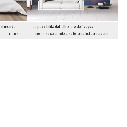
 del mondo
Le possibilità dall'altro lato dell'acqua
Non ci sono due gli stessi luoghi nel mondo, non passeremo mai gli stessi momenti, non sentiremo ...
Il mondo sa sorprendere, sa lottare e indicare ciò che per esso è più importante. Se desideri ess...