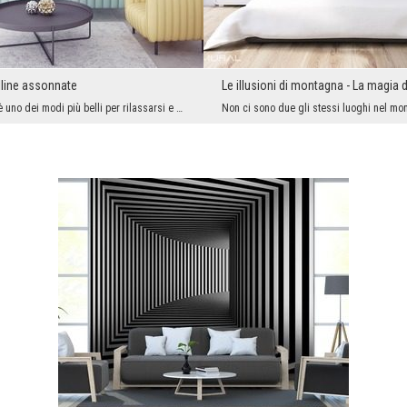
olline assonnate
Le illusioni di montagna - La magia
La passegiata è uno dei modi più belli per rilassarsi e riposare. Se desideri sentirti speciale, ...