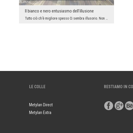
Il bianco e nero entusiasmo dell’illusione
Tutto ciò ch’è migliore spesso Ci sembra illusorio. Non deve essere così, però a volte ci piace c...
LE COLLE
RESTIAMO IN C
Metylan Direct
Metylan Extra