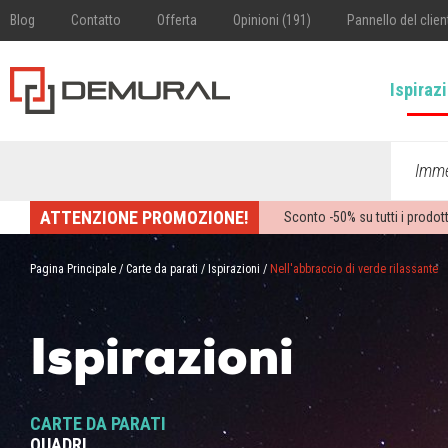
Blog
Contatto
Offerta
Opinioni (191)
Pannello del clien
Ispiraz
Imme
ATTENZIONE PROMOZIONE!
Sconto -
50%
su tutti i prodott
Pagina Principale
/
Carte da parati
/
Ispirazioni
/
Nell'abbraccio di verde rilassante
Ispirazioni
CARTE DA PARATI
QUADRI