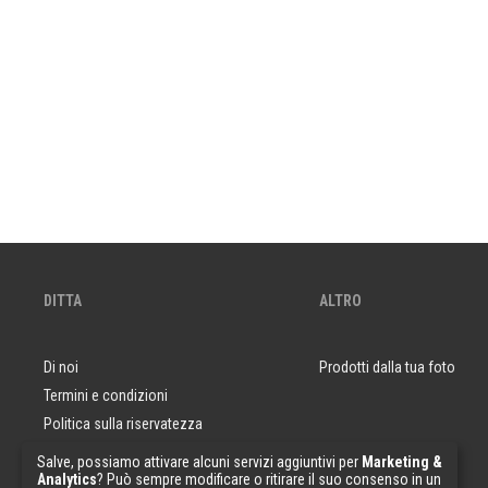
DITTA
ALTRO
Di noi
Prodotti dalla tua foto
Termini e condizioni
Politica sulla riservatezza
Domande e risposte
Salve, possiamo attivare alcuni servizi aggiuntivi per
Marketing &
Analytics
? Può sempre modificare o ritirare il suo consenso in un
Campioni di carta da parati