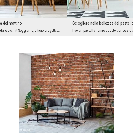
za del mattino
Sciogliere nella bellezza del pastell
Vale la pena andare avanti! Soggiorno, ufficio progettato per il lavoro, camera da letto - in que...