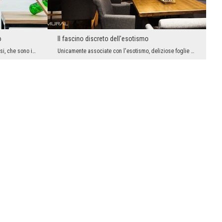
o
Il fascino discreto dell'esotismo
I colori pastello hanno questo per se stessi, che sono in grado di portare all'interno un sacco d...
Unicamente associate con l'esotismo, deliziose foglie verdi - qualcuno può immaginare una decoraz...