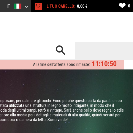
❤
0
IT
IL TUO CARELLO:
0,00 €
11:10:49
Alla fine dell’offerta sono rimaste:
e riposare, per calmare gli occhi. Ecco perché questo carta da parati unico
ata utilizzata una struttura in legno molto intrigante, in modo che il
a degli ultimi tempi, retrò e vintage. Sarà anche bello dove regna lo stile
re alla media per i dettagli e materiali di alta qualità, quindi servirà per
 corridoio o camera da letto. Sono verde!