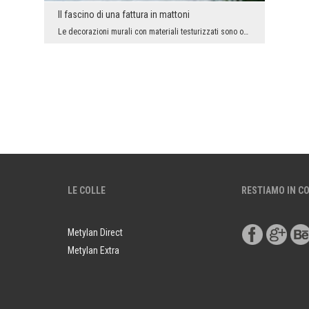
Il fascino di una fattura in mattoni
Le decorazioni murali con materiali testurizzati sono oggi molto popolari. E perchè? Si inserisco...
LE COLLE
RESTIAMO IN C
Metylan Direct
Metylan Extra