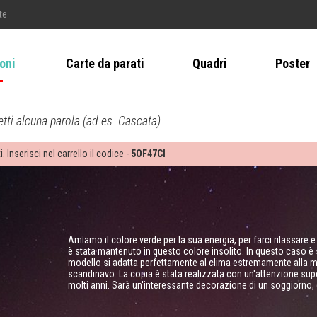
te
ioni
Carte da parati
Quadri
Poster
tti alcuna parola (ad es. Cascata)
i. Inserisci nel carrello il codice -
5OF47CI
Amiamo il colore verde per la sua energia, per farci rilassare 
è stata mantenuto in questo colore insolito. In questo caso è st
modello si adatta perfettamente al clima estremamente alla mod
scandinavo. La copia è stata realizzata con un'attenzione superio
molti anni. Sarà un'interessante decorazione di un soggiorno,