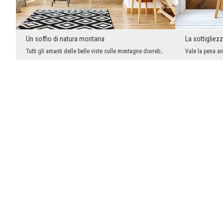
Un soffio di natura montana
La sottigliez
Tutti gli amanti delle belle viste sulle montagne dovrebbero pensare di realizzare da soli questa...