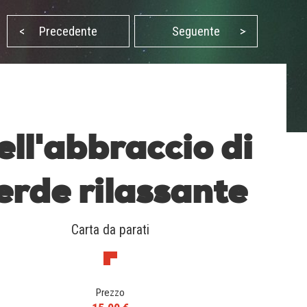
<
Precedente
Seguente
>
ell'abbraccio di
erde rilassante
Carta da parati
Prezzo