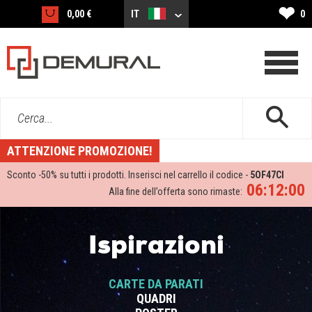
❤
0,00 €
IT
0
Cerca...
ATTENZIONE PROMOZIONE!
Sconto -
50%
su tutti i prodotti. Inserisci nel carrello il codice -
5OF47CI
06:12:00
Alla fine dell’offerta sono rimaste:
Ispirazioni
CARTE DA PARATI
QUADRI