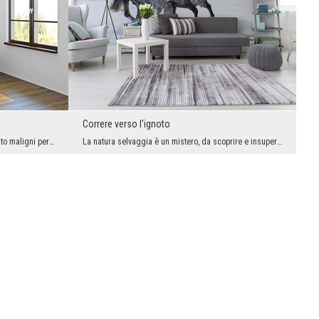
Correre verso l'ignoto
Si dice che siano piuttosto sciocchi e molto maligni per natura. Queste qualità negative non sign...
La natura selvaggia è un mistero, da scoprire e insuperabile. Se abbiamo la forza, non possiamo c...