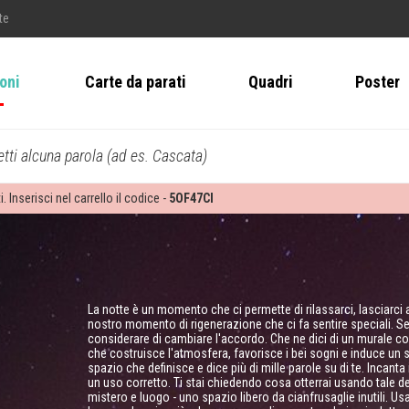
te
ioni
Carte da parati
Quadri
Poster
tti alcuna parola (ad es. Cascata)
i. Inserisci nel carrello il codice -
5OF47CI
La notte è un momento che ci permette di rilassarci, lasciarci
nostro momento di rigenerazione che ci fa sentire speciali. Se v
considerare di cambiare l'accordo. Che ne dici di un murale c
che costruisce l'atmosfera, favorisce i bei sogni e induce un s
spazio che definisce e dice più di mille parole su di te. Incanta
un uso corretto. Ti stai chiedendo cosa otterrai usando tale 
mistero e luogo - uno spazio libero da cianfrusaglie inutili. U