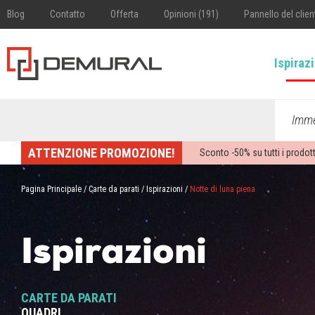
Blog
Contatto
Offerta
Opinioni (191)
Pannello del clien
Ispiraz
Imme
ATTENZIONE PROMOZIONE!
Sconto -
50%
su tutti i prodott
Pagina Principale
/
Carte da parati
/
Ispirazioni
/
Notte di luna piena
Ispirazioni
CARTE DA PARATI
QUADRI