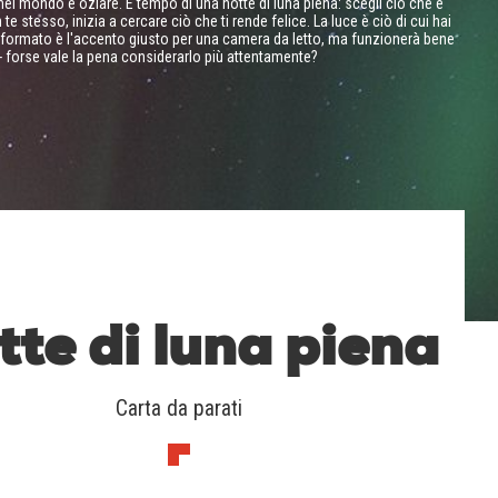
nel mondo e oziare. È tempo di una notte di luna piena: scegli ciò che è
te stesso, inizia a cercare ciò che ti rende felice. La luce è ciò di cui hai
e formato è l'accento giusto per una camera da letto, ma funzionerà bene
 - forse vale la pena considerarlo più attentamente?
tte di luna piena
Carta da parati