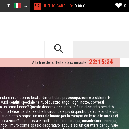
❤
0
IT
IL TUO CARELLO:
0,00 €
22:15:23
Alla fine dell’offerta sono rimaste:
 andare in un sonno beato, dimenticare preoccupazioni e problemi. È il
uoi sentirti speciale nei tuoi quattro angoli ogni notte, dovresti
on un tema lunare? Questa decorazione insolita è un elemento perfetto
onno felice. La stanza che ti circonda è più di quattro pareti, è anche uno
 il tuo piccolo regno: un murale lunare per la camera da letto è in attesa di
decorazione? La risposta è molto semplice - magia, incantesimo, energia,
sando il muro come spazio decorativo, acquisisci un carattere per cui vale