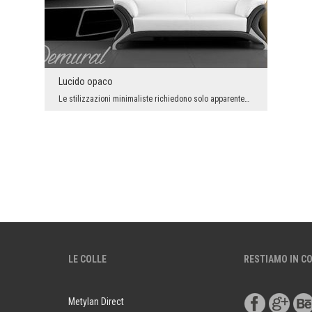
Lucido opaco
Le stilizzazioni minimaliste richiedono solo apparentemente meno lavoro degli arrangiamenti - dic...
LE COLLE
RESTIAMO IN C
Metylan Direct