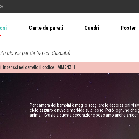
te
ioni
Carte da parati
Quadri
Poster
tti alcuna parola (ad es. Cascata)
i. Inserisci nel carrello il codice -
MM6NZ1I
Per camera dei bambini è meglio scegliere le decorazioni visiv
cielo azzurro e nuvole morbide su di esso. Però, ognuno che 
animali. Grazie a questa decorazione possiamo anche arricch