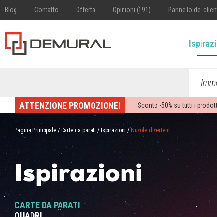
Blog
Contatto
Offerta
Opinioni (191)
Pannello del clien
Ispiraz
Imme
ATTENZIONE PROMOZIONE!
Sconto -
50%
su tutti i prodott
Pagina Principale
/
Carte da parati
/
Ispirazioni
/
Nuvole divertenti
Ispirazioni
CARTE DA PARATI
QUADRI