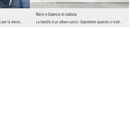
Nero e bianco in natura
Il caffè più gustoso è appena tostato. Però per la decorazione sicuramente di più si adattano i s...
La betulla è un albero unico. Soprattutto quando si tratta di sua corteccia. Solo sulla betulla p...