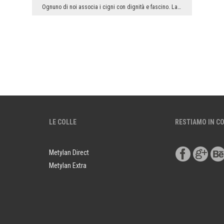
Ognuno di noi associa i cigni con dignità e fascino. La loro classe e il fascino evocano i ricord...
LE COLLE
RESTIAMO IN C
Metylan Direct
Metylan Extra