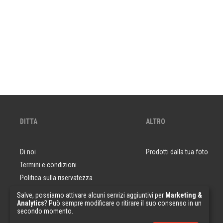
DITTA
ALTRO
Di noi
Prodotti dalla tua foto
Termini e condizioni
Politica sulla riservatezza
Domande e risposte
Salve, possiamo attivare alcuni servizi aggiuntivi per
Marketing &
Analytics
? Può sempre modificare o ritirare il suo consenso in un
Campioni di carta da parati
secondo momento.