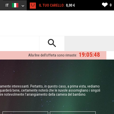
❤
0
IT
IL TUO CARELLO:
0,00 €
19:05:47
Alla fine dell’offerta sono rimaste:
amente interessanti. Pertanto, in questo caso, a prima vista, vediamo
guarderà bene, certamente noterà che le nuvole assomigliano i singoli
ire notevolmente l’arrangiamento della camera del bambino.