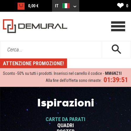
❤
0,00 €
IT
0
Cerca...
ATTENZIONE PROMOZIONE!
Sconto -
50%
su tutti i prodotti. Inserisci nel carrello il codice -
MM6NZ1I
01:39:50
Alla fine dell’offerta sono rimaste:
Ispirazioni
CARTE DA PARATI
QUADRI