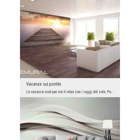
Vacanze sul pontile
Le vacanze cioè per noi il relax con i raggi del sole. Poi ci si può sedere al lago ed ammirare l...