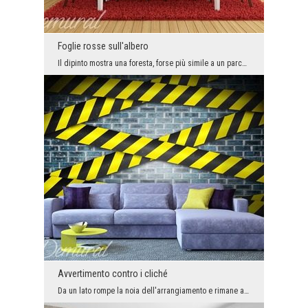
Foglie rosse sull'albero
Il dipinto mostra una foresta, forse più simile a un parco. Le passeggiate autunnali nel parco of...
Avvertimento contro i cliché
Da un lato rompe la noia dell'arrangiamento e rimane a lungo nella memoria dei nostri ospiti, dal...