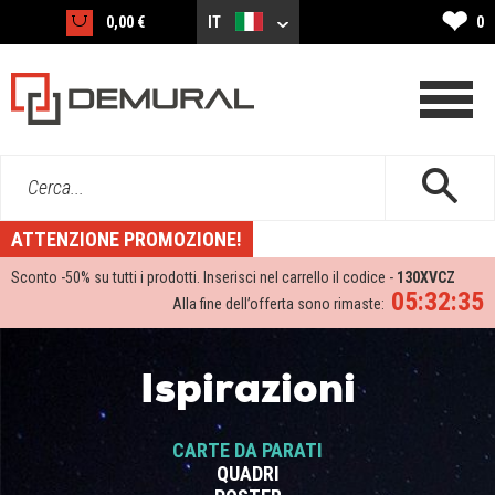
❤
0,00 €
IT
0
Cerca...
ATTENZIONE PROMOZIONE!
Sconto -
50%
su tutti i prodotti. Inserisci nel carrello il codice -
130XVCZ
05:32:35
Alla fine dell’offerta sono rimaste:
Ispirazioni
CARTE DA PARATI
QUADRI