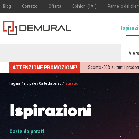
Blog
Contatto
Offerta
Opinioni (191)
Pannello del clien
Ispiraz
Imme
ATTENZIONE PROMOZIONE!
Sconto -
50%
su tutti i prodott
Pagina Principale
/
Carte da parati
/
Ispirazioni
Ispirazioni
Carte da parati