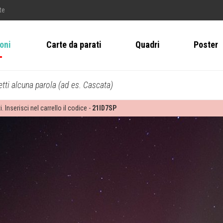
te
ioni
Carte da parati
Quadri
Poster
tti alcuna parola (ad es. Cascata)
i. Inserisci nel carrello il codice -
21ID7SP