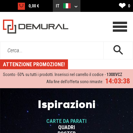
❤
0,00 €
IT
0
Cerca...
ATTENZIONE PROMOZIONE!
Sconto -
50%
su tutti i prodotti. Inserisci nel carrello il codice -
130XVCZ
14:03:38
Alla fine dell’offerta sono rimaste:
Ispirazioni
CARTE DA PARATI
QUADRI