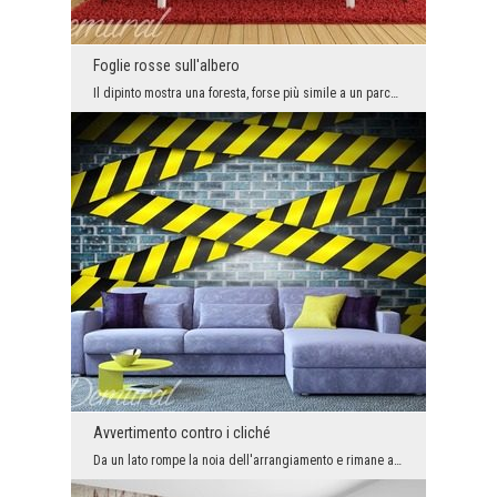
Foglie rosse sull'albero
Il dipinto mostra una foresta, forse più simile a un parco. Le passeggiate autunnali nel parco of...
Avvertimento contro i cliché
Da un lato rompe la noia dell'arrangiamento e rimane a lungo nella memoria dei nostri ospiti, dal...